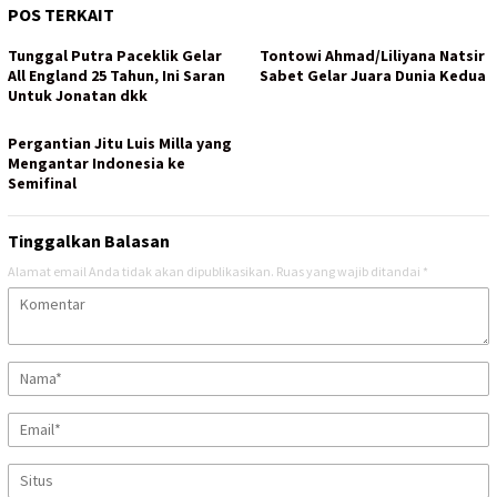
POS TERKAIT
Tunggal Putra Paceklik Gelar
Tontowi Ahmad/Liliyana Natsir
All England 25 Tahun, Ini Saran
Sabet Gelar Juara Dunia Kedua
Untuk Jonatan dkk
Pergantian Jitu Luis Milla yang
Mengantar Indonesia ke
Semifinal
Tinggalkan Balasan
Alamat email Anda tidak akan dipublikasikan.
Ruas yang wajib ditandai
*