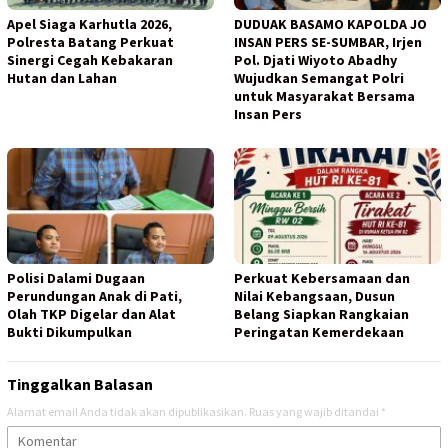
Apel Siaga Karhutla 2026,
DUDUAK BASAMO KAPOLDA JO
Polresta Batang Perkuat
INSAN PERS SE-SUMBAR, Irjen
Sinergi Cegah Kebakaran
Pol. Djati Wiyoto Abadhy
Hutan dan Lahan
Wujudkan Semangat Polri
untuk Masyarakat Bersama
Insan Pers
Polisi Dalami Dugaan
Perkuat Kebersamaan dan
Perundungan Anak di Pati,
Nilai Kebangsaan, Dusun
Olah TKP Digelar dan Alat
Belang Siapkan Rangkaian
Bukti Dikumpulkan
Peringatan Kemerdekaan
Tinggalkan Balasan
Alamat email Anda tidak akan dipublikasikan.
Ruas yang wajib ditandai
*