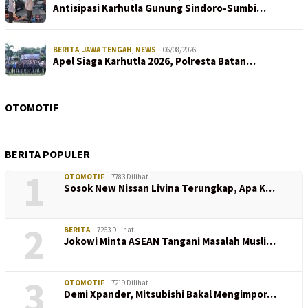
Antisipasi Karhutla Gunung Sindoro-Sumbi…
BERITA
,
JAWA TENGAH
,
NEWS
06/08/2026
Apel Siaga Karhutla 2026, Polresta Batan…
OTOMOTIF
BERITA POPULER
1
OTOMOTIF
7783 Dilihat
Sosok New Nissan Livina Terungkap, Apa K…
2
BERITA
7263 Dilihat
Jokowi Minta ASEAN Tangani Masalah Musli…
3
OTOMOTIF
7219 Dilihat
Demi Xpander, Mitsubishi Bakal Mengimpor…