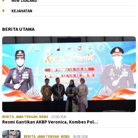
NEW ZEALAND
KEJAHATAN
BERITA UTAMA
BERITA
,
JAWA TENGAH
,
NEWS
07/08/2026
Resmi Gantikan AKBP Veronica, Kombes Pol…
BERITA
,
JAWA TENGAH
,
NEWS
06/08/2026