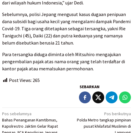
dari wilayah hukum Indonesia,” ujar Dedi.
Sebelumnya, polisi Jepang mengusut kasus dugaan penipuan
dana subsidi bagi usaha kecil yang mengalami dampak Pandemi
Covid-19. Tiga orang ditetapkan sebagai tersangka, yakni Rie
Taniguchi (45), Daiki (22) dan putra keduanya yang namanya
belum disebutkan berusia 21 tahun.
Para tersangka diduga diminta oleh Mitsuhiro mengajukan
pengembalian pajak atas nama orang yang telah terdaftar di
kantor pajak atau memalsukan permohonan.
Post Views:
265
SEBARKAN
Navigasi
Pos sebelumnya
Pos berikutnya
Bahas Penanganan Kamtibmas,
Polda Metro tangkap pimpinan
pos
Kapolrestro Jaktim Gelar Rapat
pusat khilafatul Muslimin di
Dengan JICA Kepolisian Jepang
Lampung