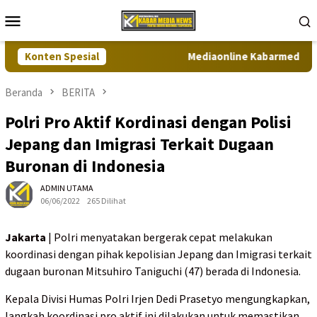
Loncat
Menu
ke
Mobile
konten
Konten Spesial
Mediaonline Kabarmedianews.
Beranda
BERITA
Polri Pro Aktif Kordinasi dengan Polisi
Jepang dan Imigrasi Terkait Dugaan
Buronan di Indonesia
ADMIN UTAMA
06/06/2022
265 Dilihat
Jakarta
| Polri menyatakan bergerak cepat melakukan
koordinasi dengan pihak kepolisian Jepang dan Imigrasi terkait
dugaan buronan Mitsuhiro Taniguchi (47) berada di Indonesia.
Kepala Divisi Humas Polri Irjen Dedi Prasetyo mengungkapkan,
langkah koordinasi pro aktif ini dilakukan untuk memastikan