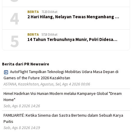
4
BERITA
7120 Dilihat
2 Hari Hilang, Nelayan Tewas Mengambang …
5
BERITA
5718 Dilihat
14 Tahun Terbunuhnya Munir, Polri Didesa…
Berita dari PR Newswire
AutoFlight Tampilkan Teknologi Mobilitas Udara Masa Depan di
Games of the Future 2026 Kazakhstan
ASTANA, Kazakhstan, Agustus, Sel, Ags 4 2026 00:06
Himel Hadirkan Visi Hunian Modern melalui Kampanye Global "Dream
Home"
Sab, Ags 8 2026 14:26
FAMILIARITÉ: Ketika Sinema dan Sastra Bertemu dalam Sebuah Karya
Puitis
Sab, Ags 8 2026 14:19