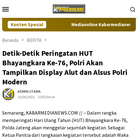
Loncat
Menu
ke
Mobile
konten
Konten Spesial
Mediaonline Kabarmedianews.com Ad
Beranda
BERITA
Detik-Detik Peringatan HUT
Bhayangkara Ke-76, Polri Akan
Tampilkan Display Alut dan Alsus Polri
Modern
ADMIN UTAMA
10/06/2022
328 Dilihat
Semarang, KABARMEDIANEWS.COM // – Dalam rangka
memperingati Hari Ulang Tahun (HUT) Bhayangkara Ke-76,
Polda Jateng akan menggelar sejumlah kegiatan. Sebagai
Ketua Panitia dari rangkaian kegiatan tersebut adalah Waka