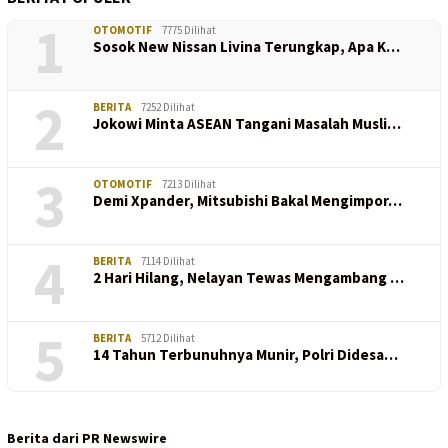
1
OTOMOTIF
7775 Dilihat
Sosok New Nissan Livina Terungkap, Apa K…
2
BERITA
7252 Dilihat
Jokowi Minta ASEAN Tangani Masalah Musli…
3
OTOMOTIF
7213 Dilihat
Demi Xpander, Mitsubishi Bakal Mengimpor…
4
BERITA
7114 Dilihat
2 Hari Hilang, Nelayan Tewas Mengambang …
5
BERITA
5712 Dilihat
14 Tahun Terbunuhnya Munir, Polri Didesa…
Berita dari PR Newswire