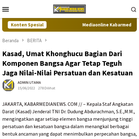
Loncat
Menu
ke
Mobile
konten
Konten Spesial
Mediaonline Kabarmedianews.c
Beranda
BERITA
Kasad, Umat Khonghucu Bagian Dari
Komponen Bangsa Agar Tetap Teguh
Jaga Nilai-Nilai Persatuan dan Kesatuan
ADMIN UTAMA
15/06/2022
278 Dilihat
JAKARTA, KABARMEDIANEWS. COM // – Kepala Staf Angkatan
Darat (Kasad) Jenderal TNI Dr. Dudung Abdurachman, S.E.,M.M.,
mengingatkan agar setiap elemen bangsa menjunjung tinggi
persatuan dan kesatuan bangsa dalam menangkal berbagai
bentuk ancaman yang dapat menimbulkan perpecahan bangsa,