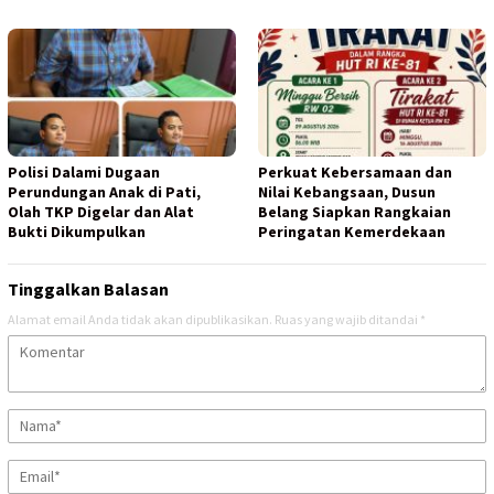
Polisi Dalami Dugaan
Perkuat Kebersamaan dan
Perundungan Anak di Pati,
Nilai Kebangsaan, Dusun
Olah TKP Digelar dan Alat
Belang Siapkan Rangkaian
Bukti Dikumpulkan
Peringatan Kemerdekaan
Tinggalkan Balasan
Alamat email Anda tidak akan dipublikasikan.
Ruas yang wajib ditandai
*