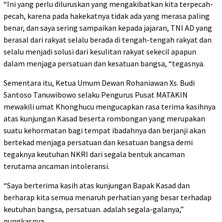
“Ini yang perlu diluruskan yang mengakibatkan kita terpecah-
pecah, karena pada hakekatnya tidak ada yang merasa paling
benar, dan saya sering sampaikan kepada jajaran, TNI AD yang
berasal dari rakyat selalu berada di tengah-tengah rakyat dan
selalu menjadi solusi dari kesulitan rakyat sekecil apapun
dalam menjaga persatuan dan kesatuan bangsa, “tegasnya.
Sementara itu, Ketua Umum Dewan Rohaniawan Xs. Budi
Santoso Tanuwibowo selaku Pengurus Pusat MATAKIN
mewakili umat Khonghucu mengucapkan rasa terima kasihnya
atas kunjungan Kasad beserta rombongan yang merupakan
suatu kehormatan bagi tempat ibadahnya dan berjanji akan
bertekad menjaga persatuan dan kesatuan bangsa demi
tegaknya keutuhan NKRI dari segala bentuk ancaman
terutama ancaman intoleransi.
“Saya berterima kasih atas kunjungan Bapak Kasad dan
berharap kita semua menaruh perhatian yang besar terhadap
keutuhan bangsa, persatuan. adalah segala-galanya,”
pungkasnya.