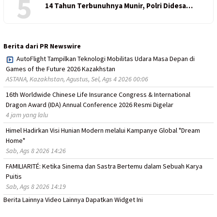
5
14 Tahun Terbunuhnya Munir, Polri Didesa…
Berita dari PR Newswire
AutoFlight Tampilkan Teknologi Mobilitas Udara Masa Depan di
Games of the Future 2026 Kazakhstan
ASTANA, Kazakhstan, Agustus, Sel, Ags 4 2026 00:06
16th Worldwide Chinese Life Insurance Congress & International
Dragon Award (IDA) Annual Conference 2026 Resmi Digelar
4 jam yang lalu
Himel Hadirkan Visi Hunian Modern melalui Kampanye Global "Dream
Home"
Sab, Ags 8 2026 14:26
FAMILIARITÉ: Ketika Sinema dan Sastra Bertemu dalam Sebuah Karya
Puitis
Sab, Ags 8 2026 14:19
Berita Lainnya
Video Lainnya
Dapatkan Widget Ini