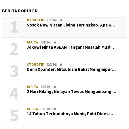
BERITA POPULER
1
OTOMOTIF
7770 Dilihat
Sosok New Nissan Livina Terungkap, Apa K…
2
BERITA
7246 Dilihat
Jokowi Minta ASEAN Tangani Masalah Musli…
3
OTOMOTIF
7206 Dilihat
Demi Xpander, Mitsubishi Bakal Mengimpor…
4
BERITA
7108 Dilihat
2 Hari Hilang, Nelayan Tewas Mengambang …
5
BERITA
5706 Dilihat
14 Tahun Terbunuhnya Munir, Polri Didesa…