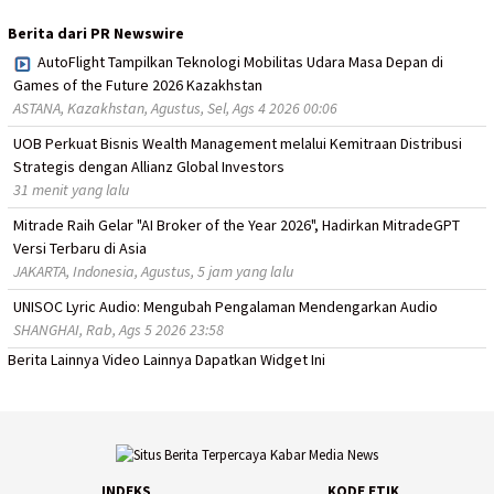
Berita dari PR Newswire
AutoFlight Tampilkan Teknologi Mobilitas Udara Masa Depan di
Games of the Future 2026 Kazakhstan
ASTANA, Kazakhstan, Agustus, Sel, Ags 4 2026 00:06
UOB Perkuat Bisnis Wealth Management melalui Kemitraan Distribusi
Strategis dengan Allianz Global Investors
31 menit yang lalu
Mitrade Raih Gelar "AI Broker of the Year 2026", Hadirkan MitradeGPT
Versi Terbaru di Asia
JAKARTA, Indonesia, Agustus, 5 jam yang lalu
UNISOC Lyric Audio: Mengubah Pengalaman Mendengarkan Audio
SHANGHAI, Rab, Ags 5 2026 23:58
Berita Lainnya
Video Lainnya
Dapatkan Widget Ini
INDEKS
KODE ETIK