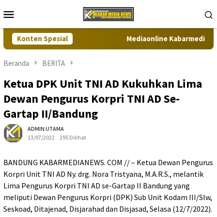
Loncat
Menu
ke
Mobile
konten
Konten Spesial
Mediaonline Kabarmedianews.c
Beranda
BERITA
Ketua DPK Unit TNI AD Kukuhkan Lima
Dewan Pengurus Korpri TNI AD Se-
Gartap II/Bandung
ADMIN UTAMA
13/07/2022
295 Dilihat
BANDUNG KABARMEDIANEWS. COM // – Ketua Dewan Pengurus
Korpri Unit TNI AD Ny. drg. Nora Tristyana, M.A.R.S., melantik
Lima Pengurus Korpri TNI AD se-Gartap II Bandung yang
meliputi Dewan Pengurus Korpri (DPK) Sub Unit Kodam III/Slw,
Seskoad, Ditajenad, Disjarahad dan Disjasad, Selasa (12/7/2022).