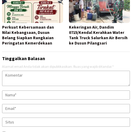
Perkuat Kebersamaan dan
Kekeringan Air, Dandim
Nilai Kebangsaan, Dusun
0715/Kendal Kerahkan Water
Belang Siapkan Rangkaian
Tank Truck Salurkan Air Bersih
Peringatan Kemerdekaan
ke Dusun Pilangsari
Tinggalkan Balasan
Alamat email Anda tidak akan dipublikasikan.
Ruas yang wajib ditandai
*