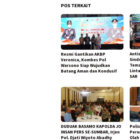
POS TERKAIT
Anti
Resmi Gantikan AKBP
Sind
Veronica, Kombes Pol
Tema
Warsono Siap Wujudkan
Lint
Batang Aman dan Kondusif
SAR
DUDUAK BASAMO KAPOLDA JO
Poli
INSAN PERS SE-SUMBAR, Irjen
Peru
Pol. Djati Wiyoto Abadhy
Olah