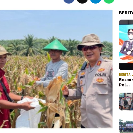
BERIT
BERITA
,
Resmi 
Pol…