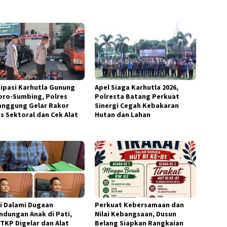
sipasi Karhutla Gunung
Apel Siaga Karhutla 2026,
oro-Sumbing, Polres
Polresta Batang Perkuat
nggung Gelar Rakor
Sinergi Cegah Kebakaran
as Sektoral dan Cek Alat
Hutan dan Lahan
si Dalami Dugaan
Perkuat Kebersamaan dan
ndungan Anak di Pati,
Nilai Kebangsaan, Dusun
 TKP Digelar dan Alat
Belang Siapkan Rangkaian