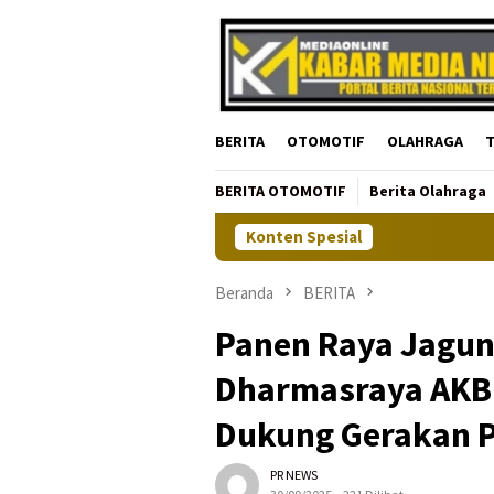
Loncat
ke
konten
BERITA
OTOMOTIF
OLAHRAGA
T
BERITA OTOMOTIF
Berita Olahraga
Konten Spesial
Beranda
BERITA
Panen Raya Jagun
Dharmasraya AKBP
Dukung Gerakan 
PR NEWS