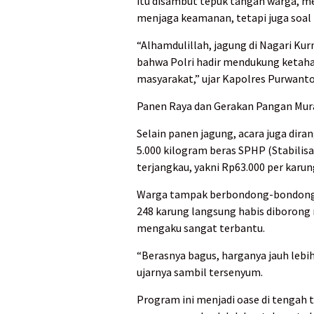
itu disambut tepuk tangan warga, m
menjaga keamanan, tetapi juga soal
“Alhamdulillah, jagung di Nagari Ku
bahwa Polri hadir mendukung ketah
masyarakat,” ujar Kapolres Purwanto
Panen Raya dan Gerakan Pangan Mur
Selain panen jagung, acara juga dir
5.000 kilogram beras SPHP (Stabilis
terjangkau, yakni Rp63.000 per karung
Warga tampak berbondong-bondong m
248 karung langsung habis diborong 
mengaku sangat terbantu.
“Berasnya bagus, harganya jauh lebih
ujarnya sambil tersenyum.
Program ini menjadi oase di tengah