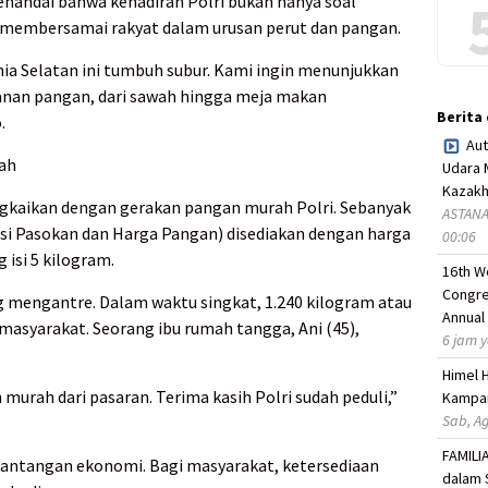
enandai bahwa kehadiran Polri bukan hanya soal
 membersamai rakyat dalam urusan perut dan pangan.
rnia Selatan ini tumbuh subur. Kami ingin menunjukkan
anan pangan, dari sawah hingga meja makan
Berita
.
Aut
ah
Udara 
Kazakh
angkaikan dengan gerakan pangan murah Polri. Sebanyak
ASTANA,
asi Pasokan dan Harga Pangan) disediakan dengan harga
00:06
 isi 5 kilogram.
16th W
Congre
engantre. Dalam waktu singkat, 1.240 kilogram atau
Annual
masyarakat. Seorang ibu rumah tangga, Ani (45),
6 jam y
Himel 
 murah dari pasaran. Terima kasih Polri sudah peduli,”
Kampan
Sab, Ag
FAMILI
 tantangan ekonomi. Bagi masyarakat, ketersediaan
dalam 