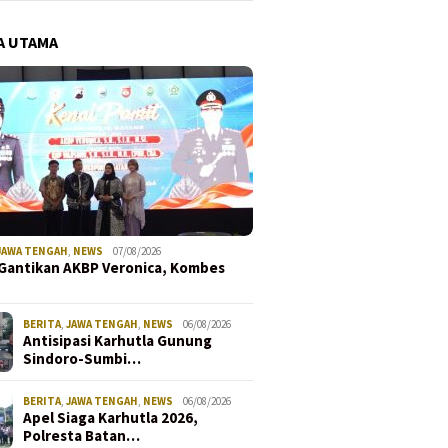
A UTAMA
JAWA TENGAH
,
NEWS
07/08/2026
Gantikan AKBP Veronica, Kombes
BERITA
,
JAWA TENGAH
,
NEWS
06/08/2026
Antisipasi Karhutla Gunung
Sindoro-Sumbi…
BERITA
,
JAWA TENGAH
,
NEWS
06/08/2026
Apel Siaga Karhutla 2026,
Polresta Batan…