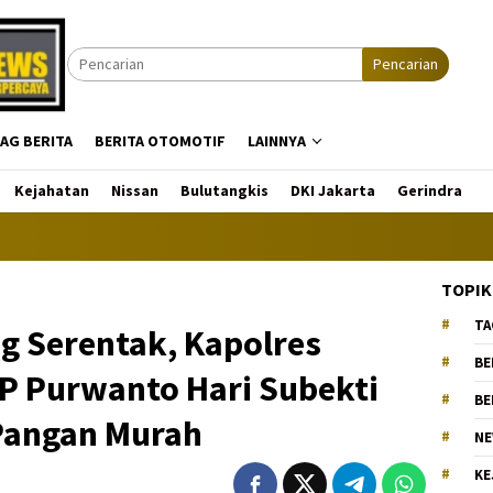
Pencarian
AG BERITA
BERITA OTOMOTIF
LAINNYA
Kejahatan
Nissan
Bulutangkis
DKI Jakarta
Gerindra
Mediaon
TOPIK
TA
g Serentak, Kapolres
BE
 Purwanto Hari Subekti
BE
Pangan Murah
NE
KE