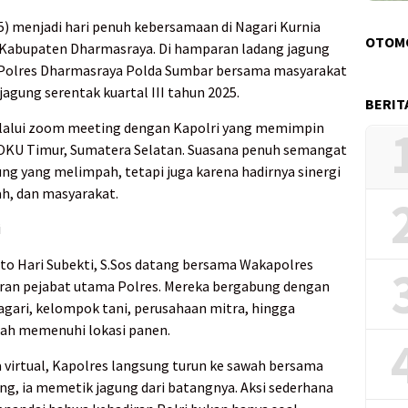
5) menjadi hari penuh kebersamaan di Nagari Kurnia
OTOM
 Kabupaten Dharmasraya. Di hamparan ladang jagung
n Polres Dharmasraya Polda Sumbar bersama masyarakat
gung serentak kuartal III tahun 2025.
BERIT
elalui zoom meeting dengan Kapolri yang memimpin
 OKU Timur, Sumatera Selatan. Suasana penuh semangat
ung yang melimpah, tetapi juga karena hadirnya sinergi
ah, dan masyarakat.
i
o Hari Subekti, S.Sos datang bersama Wakapolres
ajaran pejabat utama Polres. Mereka bergabung dengan
gari, kelompok tani, perusahaan mitra, hingga
dah memenuhi lokasi panen.
a virtual, Kapolres langsung turun ke sawah bersama
ng, ia memetik jagung dari batangnya. Aksi sederhana