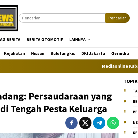
Pencarian
AG BERITA
BERITA OTOMOTIF
LAINNYA
Kejahatan
Nissan
Bulutangkis
DKI Jakarta
Gerindra
Mediaonline Kabarmedianews.
TOPIK
TA
adang: Persaudaraan yang
BE
di Tengah Pesta Keluarga
BE
NE
KE