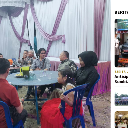
BERIT
BERITA
,
Antisi
Sumb