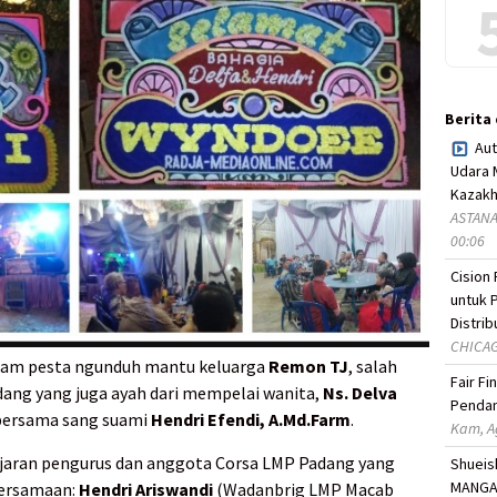
Berita
Aut
Udara 
Kazakh
ASTANA,
00:06
Cision
untuk 
Distrib
CHICAG
alam pesta ngunduh mantu keluarga
Remon TJ
, salah
Fair F
ang yang juga ayah dari mempelai wanita,
Ns. Delva
Pendan
 bersama sang suami
Hendri Efendi, A.Md.Farm
.
Kam, A
jajaran pengurus dan anggota Corsa LMP Padang yang
Shueis
MANGA 
ersamaan:
Hendri Ariswandi
(Wadanbrig LMP Macab