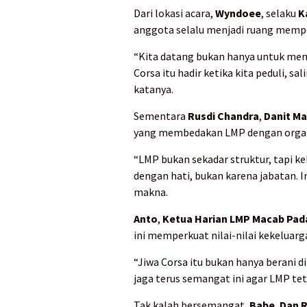
Dari lokasi acara,
Wyndoee
, selaku
K
anggota selalu menjadi ruang mempe
“Kita datang bukan hanya untuk mem
Corsa itu hadir ketika kita peduli, 
katanya.
Sementara
Rusdi Chandra
,
Danit M
yang membedakan LMP dengan organi
“LMP bukan sekadar struktur, tapi ke
dengan hati, bukan karena jabatan. 
makna.
Anto
,
Ketua Harian LMP Macab Pa
ini memperkuat nilai-nilai kekeluarg
“Jiwa Corsa itu bukan hanya berani d
jaga terus semangat ini agar LMP te
Tak kalah bersemangat,
Babe
,
Dan 