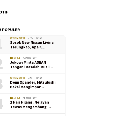
OTIF
A POPULER
1
OTOMOTIF
7772 Dilihat
Sosok New Nissan Livina
Terungkap, Apa K…
2
BERITA
7249 Dilihat
Jokowi Minta ASEAN
Tangani Masalah Musli…
3
OTOMOTIF
7209 Dilihat
Demi Xpander, Mitsubishi
Bakal Mengimpor…
4
BERITA
7110 Dilihat
2 Hari Hilang, Nelayan
Tewas Mengambang …