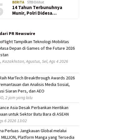
5
BERITA
5709 Dilihat
14 Tahun Terbunuhnya
Munir, Polri Didesa…
 dari PR Newswire
oFlight Tampilkan Teknologi Mobilitas
Masa Depan di Games of the Future 2026
stan
 Kazakhstan, Agustus, Sel, Ags 4 2026
 Raih MarTech Breakthrough Awards 2026
Pemantauan dan Analisis Media Sosial,
usi Siaran Pers, dan AEO
O, 2 jam yang lalu
inance Asia Desak Perbankan Hentikan
aan untuk Sektor Batu Bara di ASEAN
gs 6 2026 13:02
ha Perluas Jangkauan Global melalui
MILLION, Platform Manga yang Tersedia