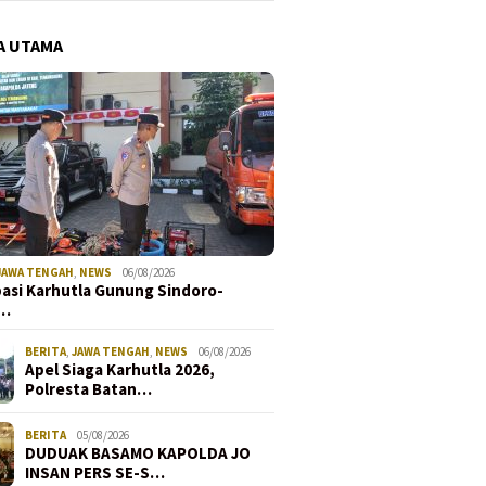
A UTAMA
JAWA TENGAH
,
NEWS
06/08/2026
pasi Karhutla Gunung Sindoro-
i…
BERITA
,
JAWA TENGAH
,
NEWS
06/08/2026
Apel Siaga Karhutla 2026,
Polresta Batan…
BERITA
05/08/2026
DUDUAK BASAMO KAPOLDA JO
INSAN PERS SE-S…