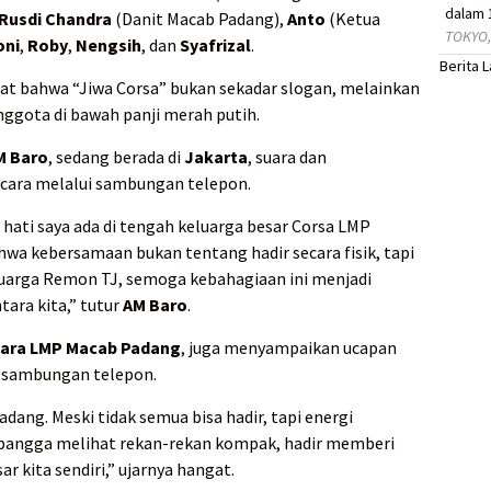
dalam 
Rusdi Chandra
(Danit Macab Padang),
Anto
(Ketua
TOKYO,
oni
,
Roby
,
Nengsih
, dan
Syafrizal
.
Berita 
at bahwa “Jiwa Corsa” bukan sekadar slogan, melainkan
ggota di bawah panji merah putih.
M Baro
, sedang berada di
Jakarta
, suara dan
acara melalui sambungan telepon.
i hati saya ada di tengah keluarga besar Corsa LMP
hwa kebersamaan bukan tentang hadir secara fisik, tapi
luarga Remon TJ, semoga kebahagiaan ini menjadi
tara kita,” tutur
AM Baro
.
ara LMP Macab Padang
, juga menyampaikan ucapan
i sambungan telepon.
adang. Meski tidak semua bisa hadir, tapi energi
 bangga melihat rekan-rekan kompak, hadir memberi
r kita sendiri,” ujarnya hangat.