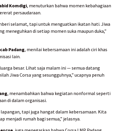
abid Komdigi
, menuturkan bahwa momen kebahagiaan
rerat persaudaraan.
beri selamat, tapi untuk menguatkan ikatan hati. Jiwa
saling meneguhkan di setiap momen suka maupun duka,”
acab Padang
, menilai kebersamaan ini adalah ciri khas
sasi lain.
luarga besar. Lihat saja malam ini — semua datang
Inilah Jiwa Corsa yang sesungguhnya,” ucapnya penuh
dang
, menambahkan bahwa kegiatan nonformal seperti
aan di dalam organisasi.
i lapangan, tapi juga hangat dalam kebersamaan. Kita
tap menjadi rumah bagi semua,” jelasnya.
Rescue
, juga menegaskan bahwa Corsa LMP Padang