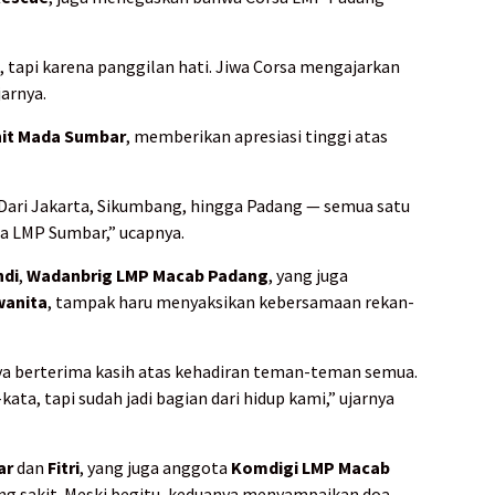
 tapi karena panggilan hati. Jiwa Corsa mengajarkan
jarnya.
it Mada Sumbar
, memberikan apresiasi tinggi atas
 Dari Jakarta, Sikumbang, hingga Padang — semua satu
rsa LMP Sumbar,” ucapnya.
ndi
,
Wadanbrig LMP Macab Padang
, yang juga
wanita
, tampak haru menyaksikan kebersamaan rekan-
aya berterima kasih atas kehadiran teman-teman semua.
ata, tapi sudah jadi bagian dari hidup kami,” ujarnya
ar
dan
Fitri
, yang juga anggota
Komdigi LMP Macab
ang sakit. Meski begitu, keduanya menyampaikan doa