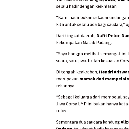
selalu hadir dengan keikhlasan.
“Kami hadir bukan sekadar undangan,
kita untuk selalu ada bagi saudara,” u
Dari tingkat daerah,
Dafit Pelor
,
Dan
kekompakan Macab Padang.
“Saya bangga melihat semangat ini.
suara, satu jiwa. Itulah kekuatan Co
Di tengah keakraban,
Hendri Ariswa
merupakan
mamak dari mempelai 
rekannya.
“Sebagai keluarga dari mempelai, s
Jiwa Corsa LMP ini bukan hanya kata-k
tulus.
Sementara dua saudara kandung
Aliz
Padang
, tak dapat hadir karena sed