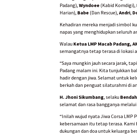
Padang),
Wyndoee
(Kabid Komdigi),
Harian),
Babe
(Dan Rescue),
Andri
,
D
Kehadiran mereka menjadi simbol ku
napas yang menghidupkan seluruh an
Walau
Ketua LMP Macab Padang, A
semangatnya tetap terasa di lokasi 
“Saya mungkin jauh secara jarak, tap
Padang malam ini. Kita tunjukkan ba
hadir dengan jiwa. Selamat untuk ke
berkah dan penguat silaturahmi di an
H. Jhoni Sikumbang
, selaku
Bendah
selamat dan rasa bangganya melalu
“Inilah wujud nyata Jiwa Corsa LMP P
kebersamaan itu tetap terasa. Kami
dukungan dan doa untuk keluarga besa