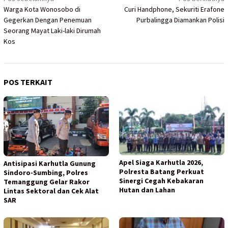
Navigasi
Warga Kota Wonosobo di
Curi Handphone, Sekuriti Erafone
pos
Gegerkan Dengan Penemuan
Purbalingga Diamankan Polisi
Seorang Mayat Laki-laki Dirumah
Kos
POS TERKAIT
Apel Siaga Karhutla 2026,
Antisipasi Karhutla Gunung
Polresta Batang Perkuat
Sindoro-Sumbing, Polres
Sinergi Cegah Kebakaran
Temanggung Gelar Rakor
Hutan dan Lahan
Lintas Sektoral dan Cek Alat
SAR