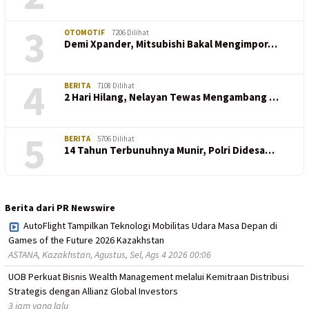
3
OTOMOTIF
7206 Dilihat
Demi Xpander, Mitsubishi Bakal Mengimpor…
4
BERITA
7108 Dilihat
2 Hari Hilang, Nelayan Tewas Mengambang …
5
BERITA
5706 Dilihat
14 Tahun Terbunuhnya Munir, Polri Didesa…
Berita dari PR Newswire
AutoFlight Tampilkan Teknologi Mobilitas Udara Masa Depan di
Games of the Future 2026 Kazakhstan
ASTANA, Kazakhstan, Agustus, Sel, Ags 4 2026 00:06
UOB Perkuat Bisnis Wealth Management melalui Kemitraan Distribusi
Strategis dengan Allianz Global Investors
3 jam yang lalu