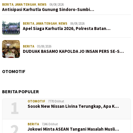
BERITA
,
JAWA TENGAH
,
NEWS
06/08/2026
Antisipasi Karhutla Gunung Sindoro-Sumbi…
BERITA
,
JAWA TENGAH
,
NEWS
06/08/2026
Apel Siaga Karhutla 2026, Polresta Batan…
BERITA
05/08/2026
DUDUAK BASAMO KAPOLDA JO INSAN PERS SE-S…
OTOMOTIF
BERITA POPULER
1
OTOMOTIF
7770 Dilihat
Sosok New Nissan Livina Terungkap, Apa K…
2
BERITA
7246 Dilihat
Jokowi Minta ASEAN Tangani Masalah Musli…