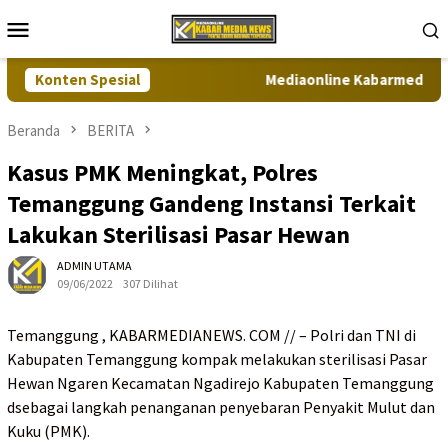
Loncat
Menu
ke
Mobile
konten
Konten Spesial
Mediaonline Kabarmedianews.c
Beranda
BERITA
Kasus PMK Meningkat, Polres
Temanggung Gandeng Instansi Terkait
Lakukan Sterilisasi Pasar Hewan
ADMIN UTAMA
09/06/2022
307 Dilihat
Temanggung , KABARMEDIANEWS. COM // – Polri dan TNI di
Kabupaten Temanggung kompak melakukan sterilisasi Pasar
Hewan Ngaren Kecamatan Ngadirejo Kabupaten Temanggung
dsebagai langkah penanganan penyebaran Penyakit Mulut dan
Kuku (PMK).